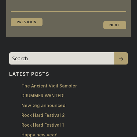
PREVIOUS
NEXT
LATEST POSTS
The Ancient Vigil Sampler
DRUMMER WANTED!
New Gig announced!
Rock Hard Festival 2
Rock Hard Festival 1
Happy new year!